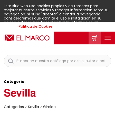
Este sitio web usa cookies propias y de terceros para
mejorar nuestros servicios y recoger información sobre su
navegación. Si pulsa "aceptar" o continua navegando
consideraremos que admite el uso e instalación en su
equipo o dispositivo. Encontrará más información en
nuestra
Política de Cookies
.
Aceptar
Categoría:
Sevilla
Categorías
>
Sevilla
>
Giralda