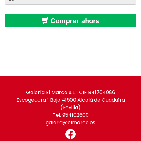
Comprar ahora
Galería El Marco S.L. · CIF B41764986
Escogedora 1 Bajo 41500 Alcalá de Guadaíra
(Sevilla)
Tel. 954102600
galeria@elmarco.es