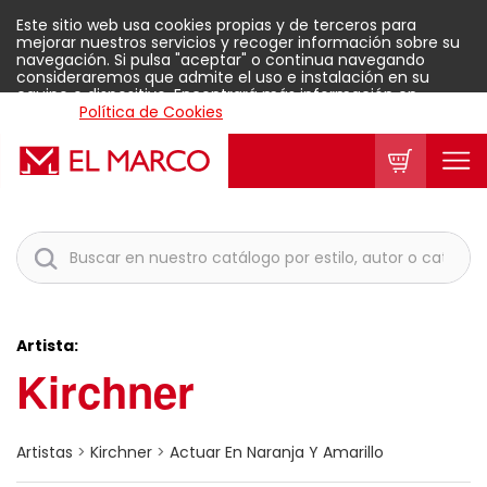
Este sitio web usa cookies propias y de terceros para
mejorar nuestros servicios y recoger información sobre su
navegación. Si pulsa "aceptar" o continua navegando
consideraremos que admite el uso e instalación en su
equipo o dispositivo. Encontrará más información en
nuestra
Política de Cookies
.
Aceptar
Artista:
Kirchner
Artistas
>
Kirchner
>
Actuar En Naranja Y Amarillo