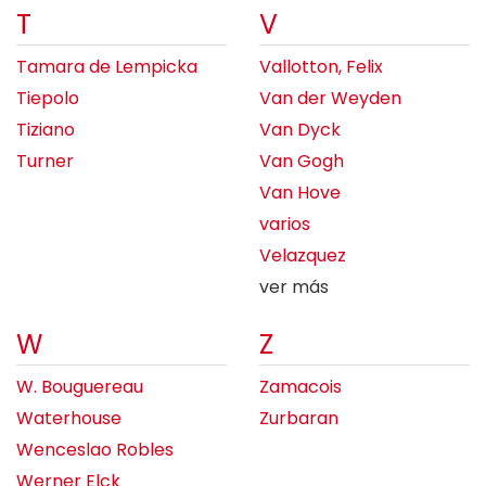
T
V
Tamara de Lempicka
Vallotton, Felix
Tiepolo
Van der Weyden
Tiziano
Van Dyck
Turner
Van Gogh
Van Hove
varios
Velazquez
ver más
W
Z
W. Bouguereau
Zamacois
Waterhouse
Zurbaran
Wenceslao Robles
Werner Elck