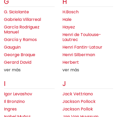
G
H
G. Siciolante
H.Bosch
Gabriela Villarreal
Hale
García Rodriguez
Hayez
Manuel
Henri de Toulouse-
García y Ramos
Lautrec
Gauguin
Henri Fantin-Latour
George Braque
Henri Silberman
Gerard David
Herbert
ver más
ver más
I
J
Igor Levashov
Jack Vettriano
Il Bronzino
Jackson Pollock
Ingres
Jackson Pollok
Isabel Muñoz
Jan Van Huyssum