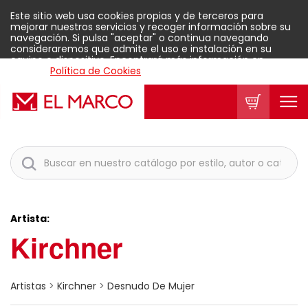
Este sitio web usa cookies propias y de terceros para
mejorar nuestros servicios y recoger información sobre su
navegación. Si pulsa "aceptar" o continua navegando
consideraremos que admite el uso e instalación en su
equipo o dispositivo. Encontrará más información en
nuestra
Política de Cookies
.
Aceptar
Artista:
Kirchner
Artistas
>
Kirchner
>
Desnudo De Mujer