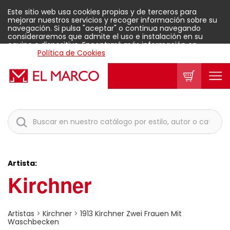
Este sitio web usa cookies propias y de terceros para
mejorar nuestros servicios y recoger información sobre su
navegación. Si pulsa "aceptar" o continua navegando
consideraremos que admite el uso e instalación en su
equipo o dispositivo. Encontrará más información en
nuestra
Política de Cookies
.
Aceptar
Artista:
Kirchner
Artistas
>
Kirchner
>
1913 Kirchner Zwei Frauen Mit
Waschbecken