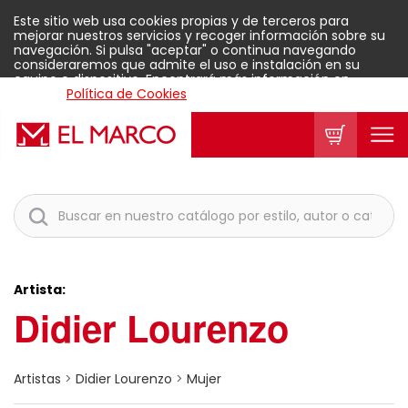
Este sitio web usa cookies propias y de terceros para
mejorar nuestros servicios y recoger información sobre su
navegación. Si pulsa "aceptar" o continua navegando
consideraremos que admite el uso e instalación en su
equipo o dispositivo. Encontrará más información en
nuestra
Política de Cookies
.
Aceptar
Artista:
Didier Lourenzo
Artistas
>
Didier Lourenzo
>
Mujer