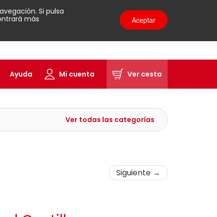
avegación. Si pulsa
contrará más
Aceptar
Ayuda
Mi cuenta
Ver cesta
Ver todas las categorías
Siguiente →