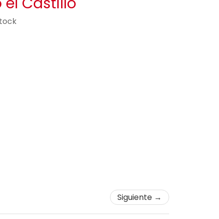
 el Castillo
stock
Siguiente →