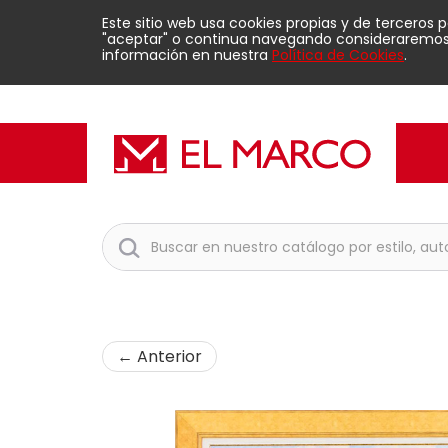
Este sitio web usa cookies propias y de terceros 
"aceptar" o continua navegando consideraremos q
información en nuestra
Política de Cookies
.
← Anterior