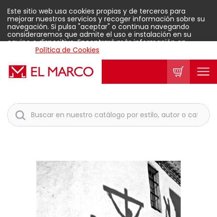
Este sitio web usa cookies propias y de terceros para
mejorar nuestros servicios y recoger información sobre su
navegación. Si pulsa "aceptar" o continua navegando
consideraremos que admite el uso e instalación en su
equipo o dispositivo. Encontrará más información en
nuestra
Política de Cookies
.
Aceptar