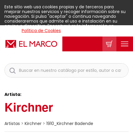
Este sitio web usa cookies propias y de terceros para
mejorar nuestros servicios y recoger información sobre su
navegación. Si pulsa "aceptar" o continua navegando
consideraremos que admite el uso e instalación en su
equipo o dispositivo. Encontrará más información en
nuestra
Política de Cookies
.
Aceptar
Artista:
Kirchner
Artistas
>
Kirchner
>
1910_Kirchner Badende