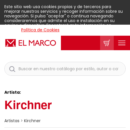
Este sitio web usa cookies propias y de terceros para
mejorar nuestros servicios y recoger información sobre su
navegación. Si pulsa "aceptar" o continua navegando
consideraremos que admite el uso e instalación en su
equipo o dispositivo. Encontrará más información en
nuestra
Política de Cookies
.
Aceptar
Artista:
Kirchner
Artistas
>
Kirchner