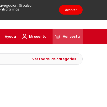
avegación. Si pulsa
contrará más
Aceptar
Ayuda
Mi cuenta
Ver cesta
Ver todas las categorías