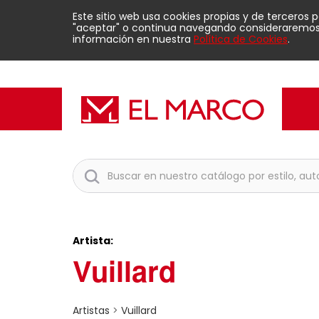
Este sitio web usa cookies propias y de terceros 
"aceptar" o continua navegando consideraremos q
información en nuestra
Política de Cookies
.
Artista:
Vuillard
Artistas
>
Vuillard