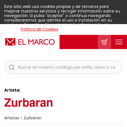
Este sitio web usa cookies propias y de terceros para
mejorar nuestros servicios y recoger información sobre su
navegación. Si pulsa "aceptar" o continua navegando
consideraremos que admite el uso e instalación en su
equipo o dispositivo. Encontrará más información en
nuestra
Política de Cookies
.
Aceptar
Artista:
Zurbaran
Artistas
>
Zurbaran