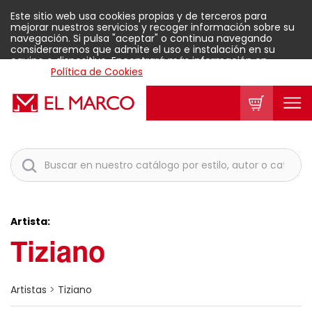
Este sitio web usa cookies propias y de terceros para
mejorar nuestros servicios y recoger información sobre su
navegación. Si pulsa "aceptar" o continua navegando
consideraremos que admite el uso e instalación en su
equipo o dispositivo. Encontrará más información en
nuestra
Política de Cookies
.
Aceptar
Artista:
Tiziano
Artistas
>
Tiziano