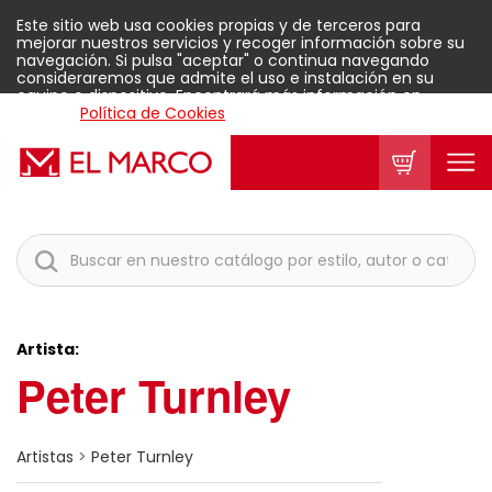
Este sitio web usa cookies propias y de terceros para
mejorar nuestros servicios y recoger información sobre su
navegación. Si pulsa "aceptar" o continua navegando
consideraremos que admite el uso e instalación en su
equipo o dispositivo. Encontrará más información en
nuestra
Política de Cookies
.
Aceptar
Artista:
Peter Turnley
Artistas
>
Peter Turnley