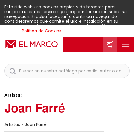
Este sitio web usa cookies propias y de terceros para
mejorar nuestros servicios y recoger información sobre su
navegación. Si pulsa "aceptar" o continua navegando
consideraremos que admite el uso e instalación en su
equipo o dispositivo. Encontrará más información en
nuestra
Política de Cookies
.
Aceptar
Artista:
Joan Farré
Artistas
>
Joan Farré