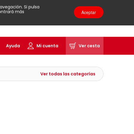
avegación. Si pulsa
contrará más
Aceptar
Ayuda
Mi cuenta
Ver cesta
Ver todas las categorías