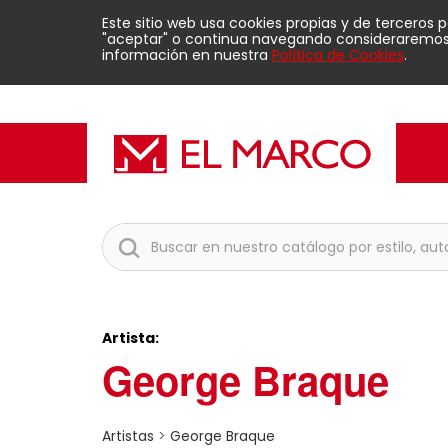
Este sitio web usa cookies propias y de terceros 
"aceptar" o continua navegando consideraremos q
información en nuestra
Política de Cookies
.
Artista:
George Braque
Artistas
>
George Braque