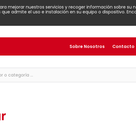
para mejorar nuestros servicios y recoger información sobre su n
ue admite el uso e instalación en su equipo o dispositivo. En
Sobre Nosotros
Contacto
ur