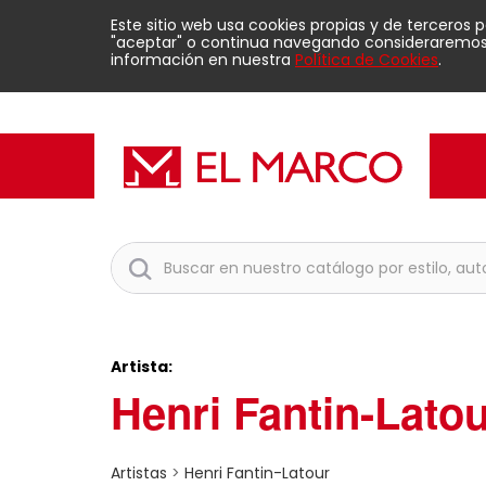
Este sitio web usa cookies propias y de terceros 
"aceptar" o continua navegando consideraremos q
información en nuestra
Política de Cookies
.
Artista:
Henri Fantin-Lato
Artistas
>
Henri Fantin-Latour