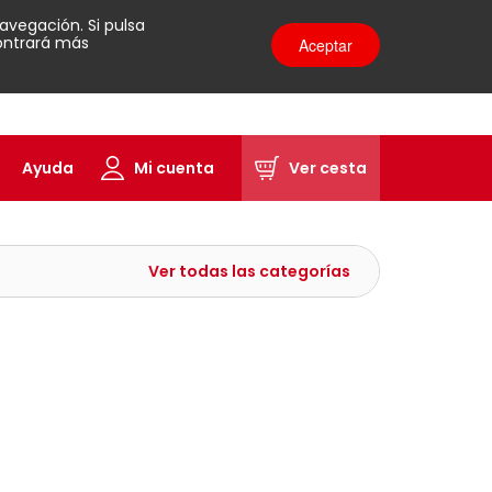
avegación. Si pulsa
contrará más
Aceptar
Ayuda
Mi cuenta
Ver cesta
Ver todas las categorías