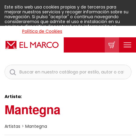
Este sitio web usa cookies propias y de terceros para
mejorar nuestros servicios y recoger información sobre su
navegación. Si pulsa "aceptar" o continua navegando
consideraremos que admite el uso e instalación en su
equipo o dispositivo. Encontrará más información en
nuestra
Política de Cookies
.
Aceptar
Artista:
Mantegna
Artistas
>
Mantegna