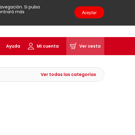
avegación. Si pulsa
contrará más
Aceptar
Ayuda
Mi cuenta
Ver cesta
Ver todas las categorías