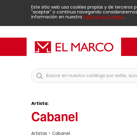
Este sitio web usa cookies propias y de terceros 
"aceptar" o continua navegando consideraremos q
información en nuestra
Política de Cookies
.
Artista:
Cabanel
Artistas
>
Cabanel