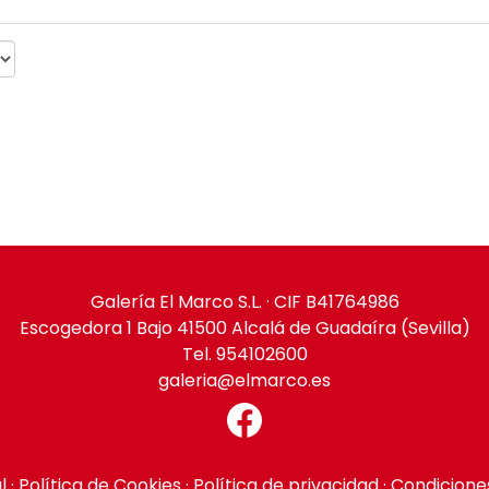
Galería El Marco S.L. · CIF B41764986
Escogedora 1 Bajo 41500 Alcalá de Guadaíra (Sevilla)
Tel. 954102600
galeria@elmarco.es
l
·
Política de Cookies
·
Política de privacidad
·
Condicione