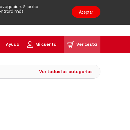
avegación. Si pulsa
contrará más
Aceptar
Ayuda
Mi cuenta
Ver cesta
Ver todas las categorías