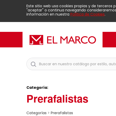
Este sitio web usa cookies propias y de terceros 
"aceptar" o continua navegando consideraremos q
información en nuestra
Política de Cookies
.
Categoría:
Prerafalistas
Categorías
>
Prerafalistas