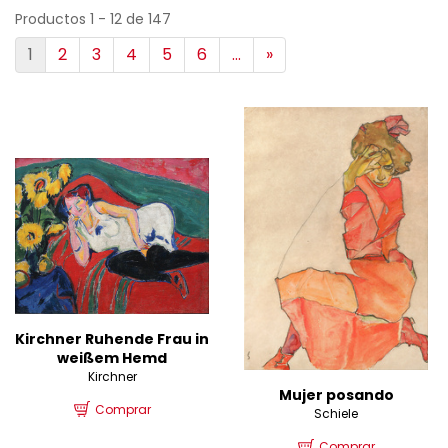
Productos 1 - 12 de 147
1
2
3
4
5
6
...
»
Kirchner Ruhende Frau in
weißem Hemd
Kirchner
Mujer posando
Comprar
Schiele
Comprar